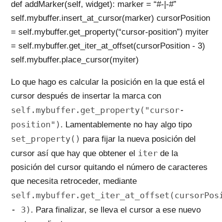
def addMarker(self, widget): marker = “#-|-#”
self.mybuffer.insert_at_cursor(marker) cursorPosition
= self.mybuffer.get_property(“cursor-position”) myiter
= self.mybuffer.get_iter_at_offset(cursorPosition - 3)
self.mybuffer.place_cursor(myiter)
Lo que hago es calcular la posición en la que está el
cursor después de insertar la marca con
self.mybuffer.get_property("cursor-
position")
. Lamentablemente no hay algo tipo
set_property()
para fijar la nueva posición del
iter
cursor así que hay que obtener el
de la
posición del cursor quitando el número de caracteres
que necesita retroceder, mediante
self.mybuffer.get_iter_at_offset(cursorPos
- 3)
. Para finalizar, se lleva el cursor a ese nuevo