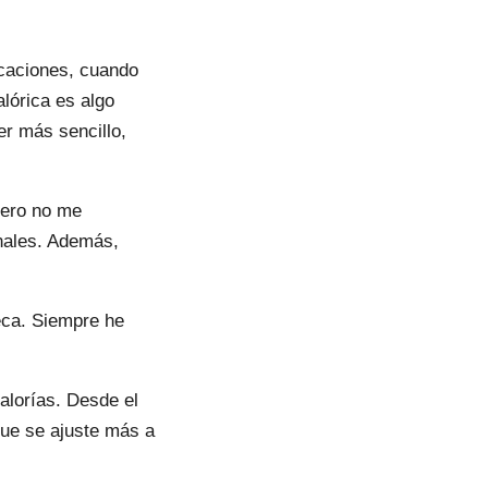
acaciones, cuando
alórica es algo
er más sencillo,
pero no me
nales. Además,
eca. Siempre he
alorías. Desde el
que se ajuste más a